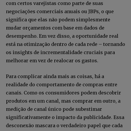
com certos varejistas como parte de suas
negociações comerciais anuais ou JBPs, o que
significa que elas não podem simplesmente
mudar orçamentos com base em dados de
desempenho. Em vez disso, a oportunidade real
INSCREVA-SE
está na otimização dentro de cada rede – tornando
os insights de incrementalidade cruciais para
Li e aceito a
Política de Privacidade
.
melhorar em vez de realocar os gastos.
Para complicar ainda mais as coisas, há a
12,345
5,678
12,345
Fãs
Seguidores
Seguidores
realidade do comportamento de compras entre
canais. Como os consumidores podem descobrir
produtos em um canal, mas comprar em outro, a
medição de canal único pode subestimar
significativamente o impacto da publicidade. Essa
desconexão mascara o verdadeiro papel que cada