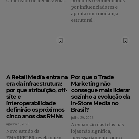
O mercado de Retail Media...
produtos recomendados
por influenciadores e
aponta uma mudança
estrutural...
A Retail Media entra na
Por que o Trade
era da infraestrutura:
Marketing não
por que atribuição, off-
consegue mais liderar
site e
sozinho a evolução da
interoperabilidade
In-Store Media no
definirão os próximos
Brasil?
cinco anos das RMNs
julho 29, 2026
agosto 1, 2026
A expansão das telas nas
Novo estudo da
lojas não significa,
EMARKETER revela que o
necessariamente, que o