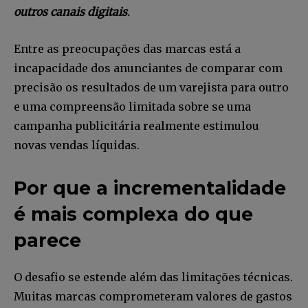
outros canais digitais
.
Entre as preocupações das marcas está a
incapacidade dos anunciantes de comparar com
precisão os resultados de um varejista para outro
e uma compreensão limitada sobre se uma
campanha publicitária realmente estimulou
novas vendas líquidas.
Por que a incrementalidade
é mais complexa do que
Faça parte da Comunidade
parece
Retail Media News assinando
nossa newsletter.
O desafio se estende além das limitações técnicas.
Seja um assinante e desfrute de leitura ilimitada de artigos e
Muitas marcas comprometeram valores de gastos
tenha acesso a conteúdos exclusivos.