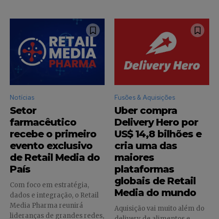
Faça parte da Comunidade
Retail Media News assinando
nossa newsletter.
Seja um assinante e desfrute de leitura ilimitada de artigos e
tenha acesso a conteúdos exclusivos.
Notícias
Fusões & Aquisições
Setor
Uber compra
farmacêutico
Delivery Hero por
recebe o primeiro
US$ 14,8 bilhões e
INSCREVA-SE
evento exclusivo
cria uma das
de Retail Media do
maiores
Li e aceito a
Política de Privacidade
.
País
plataformas
globais de Retail
Com foco em estratégia,
Media do mundo
dados e integração, o Retail
Media Pharma reunirá
12,345
5,678
12,345
Aquisição vai muito além do
lideranças de grandes redes,
Fãs
Seguidores
Seguidores
delivery de alimentos e