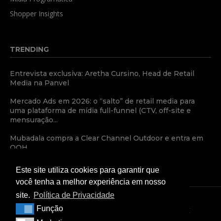
Shopper Insights
TRENDING
Entrevista exclusiva: Aretha Cursino, Head de Retail
Media na Panvel
Mercado Ads em 2026: o “salto” de retail media para
uma plataforma de mídia full-funnel (CTV, off-site e
mensuração...
Mubadala compra a Clear Channel Outdoor e entra em
OOH
Este site utiliza cookies para garantir que
você tenha a melhor experiência em nosso
site.
Política de Privacidade
Função
Função
TERMOS E CONDIÇÕES
POLÍTICA DE PRIVACIDADE