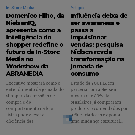
In-Store Media
Artigos
Domenico Filho, da
Influência deixa de
NielsenIQ,
ser awareness e
apresenta como a
passa a
inteligência do
impulsionar
shopper redefine o
vendas: pesquisa
futuro da In-Store
Nielsen revela
Media no
transformação na
Workshow da
jornada de
ABRAMEDIA
consumo
Executivo mostrará como o
Estudo da YOUPIX em
entendimento da jornada do
parceria com a Nielsen
shopper, das missões de
mostra que 80% dos
compra e do
brasileiros já compraram
comportamento na loja
produtos recomendados por
física pode elevar a
influenciadores e aponta
eficiência das...
uma mudança estrutural...