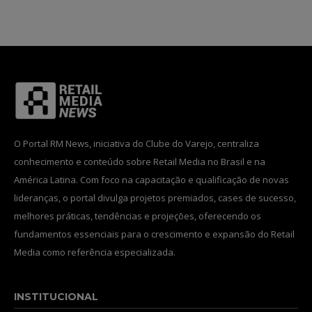
INSCREVA-SE
Li e aceito a
Política de Privacidade
.
O Portal RM News, iniciativa do Clube do Varejo, centraliza
12,345
5,678
12,345
conhecimento e conteúdo sobre Retail Media no Brasil e na
Fãs
Seguidores
Seguidores
América Latina. Com foco na capacitação e qualificação de novas
lideranças, o portal divulga projetos premiados, cases de sucesso,
melhores práticas, tendências e projeções, oferecendo os
fundamentos essenciais para o crescimento e expansão do Retail
Media como referência especializada.
INSTITUCIONAL