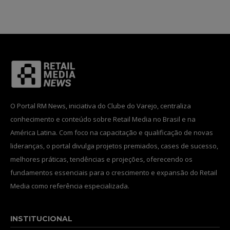
INSCREVA-SE
Li e aceito a
Política de Privacidade
.
O Portal RM News, iniciativa do Clube do Varejo, centraliza
12,345
5,678
12,345
conhecimento e conteúdo sobre Retail Media no Brasil e na
Fãs
Seguidores
Seguidores
América Latina. Com foco na capacitação e qualificação de novas
lideranças, o portal divulga projetos premiados, cases de sucesso,
melhores práticas, tendências e projeções, oferecendo os
fundamentos essenciais para o crescimento e expansão do Retail
Media como referência especializada.
INSTITUCIONAL