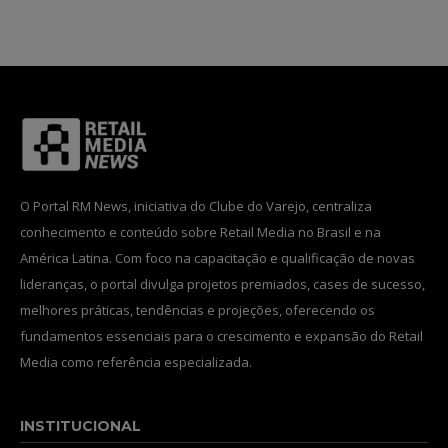
INSCREVA-SE
Li e aceito a
Política de Privacidade
.
O Portal RM News, iniciativa do Clube do Varejo, centraliza
12,345
5,678
12,345
conhecimento e conteúdo sobre Retail Media no Brasil e na
Fãs
Seguidores
Seguidores
América Latina. Com foco na capacitação e qualificação de novas
lideranças, o portal divulga projetos premiados, cases de sucesso,
melhores práticas, tendências e projeções, oferecendo os
fundamentos essenciais para o crescimento e expansão do Retail
Media como referência especializada.
INSTITUCIONAL