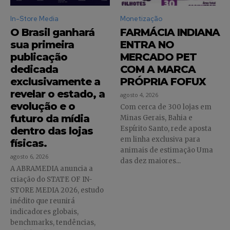
In-Store Media
Monetização
O Brasil ganhará
FARMÁCIA INDIANA
sua primeira
ENTRA NO
publicação
MERCADO PET
dedicada
COM A MARCA
exclusivamente a
PRÓPRIA FOFUX
revelar o estado, a
agosto 4, 2026
evolução e o
Com cerca de 300 lojas em
futuro da mídia
Minas Gerais, Bahia e
Espírito Santo, rede aposta
dentro das lojas
em linha exclusiva para
físicas.
animais de estimação Uma
agosto 6, 2026
das dez maiores...
A ABRAMEDIA anuncia a
Faça parte da Comunidade
criação do STATE OF IN-
Retail Media News assinando
STORE MEDIA 2026, estudo
nossa newsletter.
inédito que reunirá
indicadores globais,
benchmarks, tendências,
Seja um assinante e desfrute de leitura ilimitada de artigos e