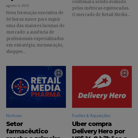
continuará sendo avaliado
agosto 6, 2026
pelas métricas equivocadas.
Nova formação executiva de
O mercado de Retail Media...
60 horas nasce para suprir
uma das maiores lacunas do
mercado: a ausência de
profissionais especializados
em estratégia, mensuração,
shopper...
Notícias
Fusões & Aquisições
Setor
Uber compra
farmacêutico
Delivery Hero por