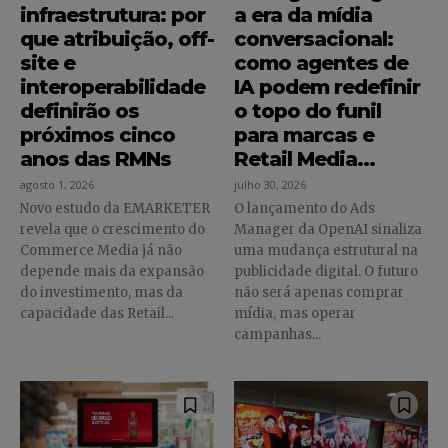
infraestrutura: por
a era da mídia
que atribuição, off-
conversacional:
site e
como agentes de
interoperabilidade
IA podem redefinir
definirão os
o topo do funil
próximos cinco
para marcas e
anos das RMNs
Retail Media...
agosto 1, 2026
julho 30, 2026
Novo estudo da EMARKETER
O lançamento do Ads
revela que o crescimento do
Manager da OpenAI sinaliza
Commerce Media já não
uma mudança estrutural na
depende mais da expansão
publicidade digital. O futuro
do investimento, mas da
não será apenas comprar
capacidade das Retail...
mídia, mas operar
campanhas...