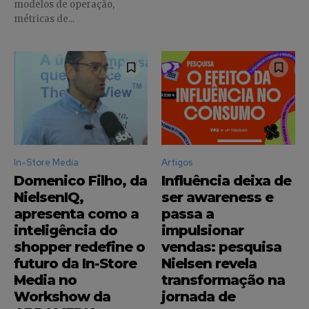
modelos de operação,
tenha acesso a conteúdos exclusivos.
métricas de...
INSCREVA-SE
Li e aceito a
Política de Privacidade
.
In-Store Media
Artigos
Domenico Filho, da
Influência deixa de
12,345
5,678
12,345
NielsenIQ,
ser awareness e
Fãs
Seguidores
Seguidores
apresenta como a
passa a
inteligência do
impulsionar
shopper redefine o
vendas: pesquisa
futuro da In-Store
Nielsen revela
Media no
transformação na
Workshow da
jornada de