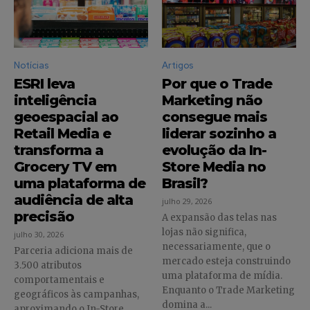
Notícias
Artigos
ESRI leva
Por que o Trade
inteligência
Marketing não
geoespacial ao
consegue mais
Retail Media e
liderar sozinho a
transforma a
evolução da In-
Grocery TV em
Store Media no
uma plataforma de
Brasil?
audiência de alta
julho 29, 2026
precisão
A expansão das telas nas
lojas não significa,
julho 30, 2026
necessariamente, que o
Parceria adiciona mais de
mercado esteja construindo
3.500 atributos
uma plataforma de mídia.
comportamentais e
Enquanto o Trade Marketing
geográficos às campanhas,
domina a...
aproximando o In-Store