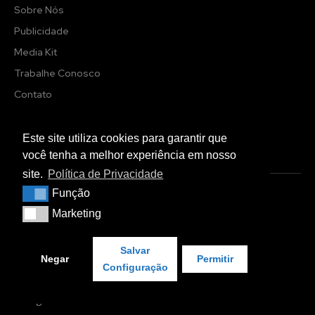
Sobre Nós
Publicidade
Media Kit
Trabalhe Conosco
Contato
Imprensa
Este site utiliza cookies para garantir que
você tenha a melhor experiência em nosso
EDITORIAS
site.
Política de Privacidade
Função
Colaboração de Dados
Função
Marketing
Commerce Media
Marketing
Digital Signage
Salvar
DOOH
Negar
Permitir
Configuração
Ferramentas de Gestão
Inteligência Artificial