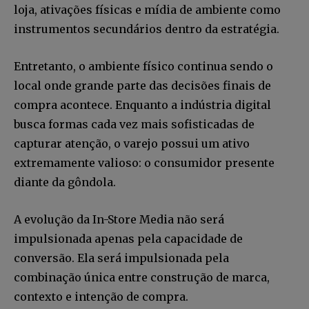
loja, ativações físicas e mídia de ambiente como
instrumentos secundários dentro da estratégia.
Entretanto, o ambiente físico continua sendo o
local onde grande parte das decisões finais de
compra acontece. Enquanto a indústria digital
busca formas cada vez mais sofisticadas de
Faça parte da Comunidade
capturar atenção, o varejo possui um ativo
Retail Media News assinando
extremamente valioso: o consumidor presente
nossa newsletter.
diante da gôndola.
Seja um assinante e desfrute de leitura ilimitada de artigos e
tenha acesso a conteúdos exclusivos.
A evolução da In-Store Media não será
impulsionada apenas pela capacidade de
conversão. Ela será impulsionada pela
combinação única entre construção de marca,
contexto e intenção de compra.
INSCREVA-SE