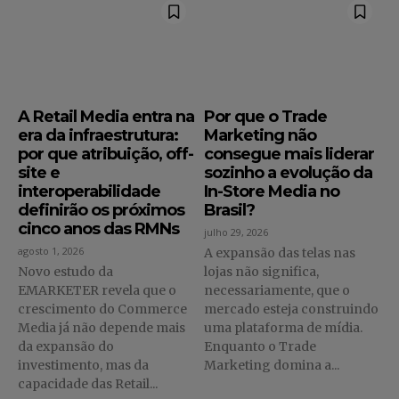
A Retail Media entra na
Por que o Trade
era da infraestrutura:
Marketing não
por que atribuição, off-
consegue mais liderar
site e
sozinho a evolução da
interoperabilidade
In-Store Media no
definirão os próximos
Brasil?
cinco anos das RMNs
julho 29, 2026
agosto 1, 2026
A expansão das telas nas
Novo estudo da
lojas não significa,
EMARKETER revela que o
necessariamente, que o
crescimento do Commerce
mercado esteja construindo
Media já não depende mais
uma plataforma de mídia.
da expansão do
Enquanto o Trade
investimento, mas da
Marketing domina a...
capacidade das Retail...