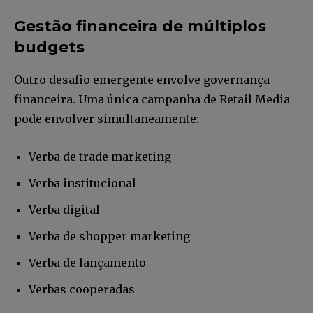
Gestão financeira de múltiplos
Li e aceito a
Política de Privacidade
.
budgets
Outro desafio emergente envolve governança
12,345
5,678
12,345
financeira. Uma única campanha de Retail Media
Fãs
Seguidores
Seguidores
pode envolver simultaneamente:
Verba de trade marketing
Verba institucional
Verba digital
Verba de shopper marketing
Verba de lançamento
Verbas cooperadas