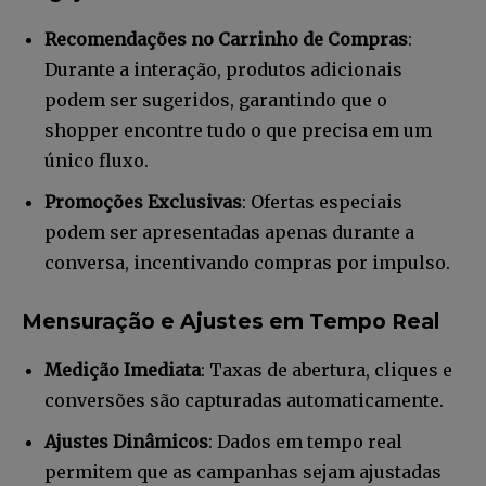
Recomendações no Carrinho de Compras
:
Durante a interação, produtos adicionais
podem ser sugeridos, garantindo que o
Faça parte da Comunidade
shopper encontre tudo o que precisa em um
Retail Media News assinando
único fluxo.
nossa newsletter.
Promoções Exclusivas
: Ofertas especiais
podem ser apresentadas apenas durante a
Seja um assinante e desfrute de leitura ilimitada de artigos e
tenha acesso a conteúdos exclusivos.
conversa, incentivando compras por impulso.
Mensuração e Ajustes em Tempo Real
Medição Imediata
: Taxas de abertura, cliques e
INSCREVA-SE
conversões são capturadas automaticamente.
Ajustes Dinâmicos
: Dados em tempo real
Li e aceito a
Política de Privacidade
.
permitem que as campanhas sejam ajustadas