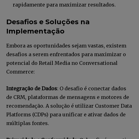
rapidamente para maximizar resultados.
12,345
5,678
12,345
Desafios e Soluções na
Fãs
Seguidores
Seguidores
Implementação
Embora as oportunidades sejam vastas, existem
desafios a serem enfrentados para maximizar o
potencial do Retail Media no Conversational
Commerce:
Integração de Dados
: O desafio é conectar dados
de CRM, plataformas de mensagens e motores de
recomendação. A solução é utilizar Customer Data
Platforms (CDPs) para unificar e ativar dados de
múltiplas fontes.