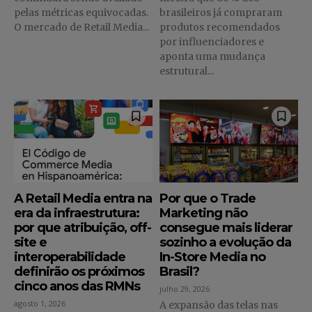
pelas métricas equivocadas.
brasileiros já compraram
O mercado de Retail Media...
produtos recomendados
por influenciadores e
aponta uma mudança
estrutural...
A Retail Media entra na
Por que o Trade
era da infraestrutura:
Marketing não
por que atribuição, off-
consegue mais liderar
site e
sozinho a evolução da
interoperabilidade
In-Store Media no
definirão os próximos
Brasil?
cinco anos das RMNs
julho 29, 2026
agosto 1, 2026
A expansão das telas nas