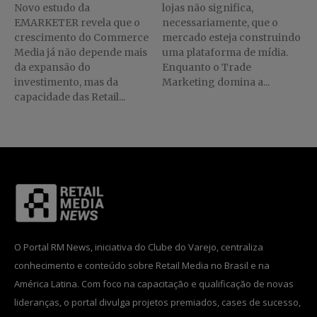
Novo estudo da
lojas não significa,
EMARKETER revela que o
necessariamente, que o
crescimento do Commerce
mercado esteja construindo
Media já não depende mais
uma plataforma de mídia.
da expansão do
Enquanto o Trade
investimento, mas da
Marketing domina a...
capacidade das Retail...
O Portal RM News, iniciativa do Clube do Varejo, centraliza
conhecimento e conteúdo sobre Retail Media no Brasil e na
América Latina. Com foco na capacitação e qualificação de novas
lideranças, o portal divulga projetos premiados, cases de sucesso,