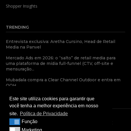
Shopper Insights
TRENDING
Entrevista exclusiva: Aretha Cursino, Head de Retail
Media na Panvel
Mercado Ads em 2026: o “salto” de retail media para
uma plataforma de mídia full-funnel (CTV, off-site e
mensuração...
Mubadala compra a Clear Channel Outdoor e entra em
OOH
Este site utiliza cookies para garantir que
você tenha a melhor experiência em nosso
site.
Política de Privacidade
Função
Função
TERMOS E CONDIÇÕES
POLÍTICA DE PRIVACIDADE
Marketing
Marketing