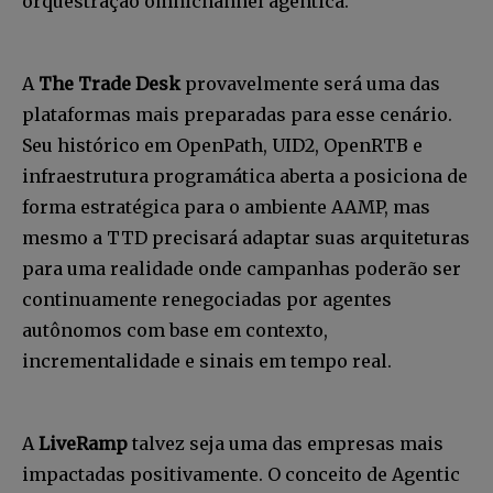
orquestração omnichannel agentica.
Faça parte da Comunidade
Retail Media News assinando
A
The Trade Desk
provavelmente será uma das
nossa newsletter.
plataformas mais preparadas para esse cenário.
Seja um assinante e desfrute de leitura ilimitada de artigos e
Seu histórico em OpenPath, UID2, OpenRTB e
tenha acesso a conteúdos exclusivos.
infraestrutura programática aberta a posiciona de
forma estratégica para o ambiente AAMP, mas
mesmo a TTD precisará adaptar suas arquiteturas
para uma realidade onde campanhas poderão ser
continuamente renegociadas por agentes
INSCREVA-SE
autônomos com base em contexto,
incrementalidade e sinais em tempo real.
Li e aceito a
Política de Privacidade
.
A
LiveRamp
talvez seja uma das empresas mais
12,345
5,678
12,345
impactadas positivamente. O conceito de Agentic
Fãs
Seguidores
Seguidores