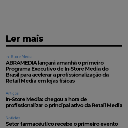
Faça parte da Comunidade
Retail Media News assinando
Ler mais
nossa newsletter.
Seja um assinante e desfrute de leitura ilimitada de artigos e
In-Store Media
tenha acesso a conteúdos exclusivos.
ABRAMEDIA lançará amanhã o primeiro
Programa Executivo de In-Store Media do
Brasil para acelerar a profissionalização da
Retail Media em lojas físicas
Artigos
INSCREVA-SE
In-Store Media: chegou a hora de
profissionalizar o principal ativo da Retail Media
Li e aceito a
Política de Privacidade
.
Notícias
Setor farmacêutico recebe o primeiro evento