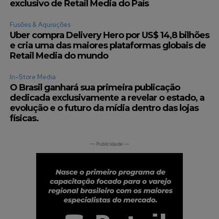
exclusivo de Retail Media do País
12,345
5,678
12,345
Fusões & Aquisições
Fãs
Seguidores
Seguidores
Uber compra Delivery Hero por US$ 14,8 bilhões
e cria uma das maiores plataformas globais de
Retail Media do mundo
In-Store Media
O Brasil ganhará sua primeira publicação
dedicada exclusivamente a revelar o estado, a
evolução e o futuro da mídia dentro das lojas
físicas.
— Publicidade —