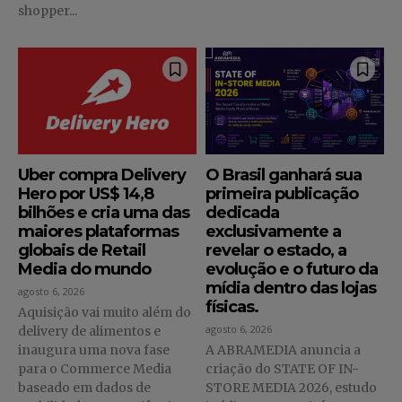
shopper...
Uber compra Delivery
O Brasil ganhará sua
Hero por US$ 14,8
primeira publicação
bilhões e cria uma das
dedicada
maiores plataformas
exclusivamente a
globais de Retail
revelar o estado, a
Media do mundo
evolução e o futuro da
mídia dentro das lojas
agosto 6, 2026
físicas.
Aquisição vai muito além do
agosto 6, 2026
delivery de alimentos e
inaugura uma nova fase
A ABRAMEDIA anuncia a
para o Commerce Media
criação do STATE OF IN-
baseado em dados de
STORE MEDIA 2026, estudo