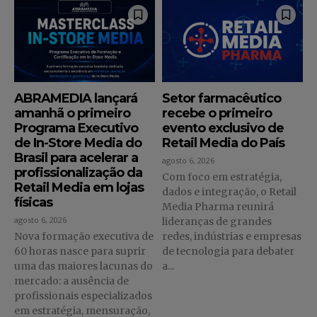
ABRAMEDIA lançará
Setor farmacêutico
amanhã o primeiro
recebe o primeiro
Programa Executivo
evento exclusivo de
de In-Store Media do
Retail Media do País
Brasil para acelerar a
agosto 6, 2026
profissionalização da
Com foco em estratégia,
Retail Media em lojas
dados e integração, o Retail
físicas
Media Pharma reunirá
agosto 6, 2026
lideranças de grandes
Nova formação executiva de
redes, indústrias e empresas
60 horas nasce para suprir
de tecnologia para debater
uma das maiores lacunas do
a...
mercado: a ausência de
profissionais especializados
em estratégia, mensuração,