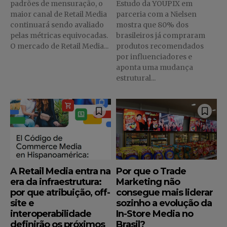
padrões de mensuração, o
Estudo da YOUPIX em
maior canal de Retail Media
parceria com a Nielsen
continuará sendo avaliado
mostra que 80% dos
pelas métricas equivocadas.
brasileiros já compraram
O mercado de Retail Media...
produtos recomendados
por influenciadores e
aponta uma mudança
estrutural...
A Retail Media entra na
Por que o Trade
era da infraestrutura:
Marketing não
por que atribuição, off-
consegue mais liderar
site e
sozinho a evolução da
interoperabilidade
In-Store Media no
definirão os próximos
Brasil?