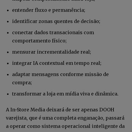
Seja um assinante e desfrute de leitura ilimitada de artigos e
entender fluxo e permanência;
tenha acesso a conteúdos exclusivos.
identificar zonas quentes de decisão;
conectar dados transacionais com
comportamento físico;
INSCREVA-SE
mensurar incrementalidade real;
integrar IA contextual em tempo real;
Li e aceito a
Política de Privacidade
.
adaptar mensagens conforme missão de
compra;
12,345
5,678
12,345
transformar a loja em mídia viva e dinâmica.
Fãs
Seguidores
Seguidores
A In-Store Media deixará de ser apenas DOOH
varejista, que é uma completa enganação, passará
a operar como sistema operacional inteligente da