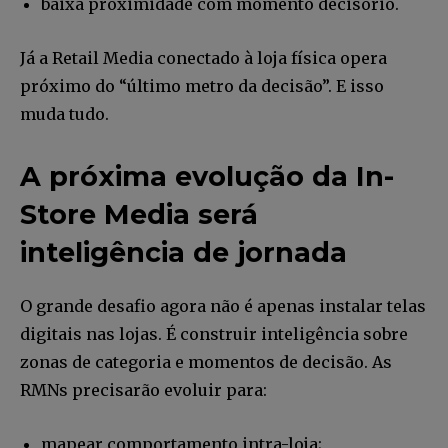
baixa proximidade com momento decisório.
Já a Retail Media conectado à loja física opera
próximo do “último metro da decisão”. E isso
muda tudo.
A próxima evolução da In-
Store Media será
inteligência de jornada
O grande desafio agora não é apenas instalar telas
digitais nas lojas. É construir inteligência sobre
zonas de categoria e momentos de decisão. As
Faça parte da Comunidade
RMNs precisarão evoluir para:
Retail Media News assinando
nossa newsletter.
mapear comportamento intra-loja;