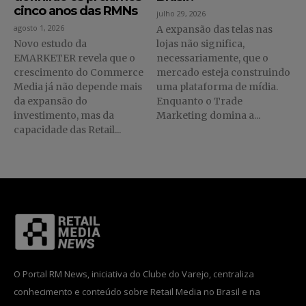
cinco anos das RMNs
julho 29, 2026
agosto 1, 2026
A expansão das telas nas
Novo estudo da
lojas não significa,
EMARKETER revela que o
necessariamente, que o
crescimento do Commerce
mercado esteja construindo
Media já não depende mais
uma plataforma de mídia.
da expansão do
Enquanto o Trade
investimento, mas da
Marketing domina a...
capacidade das Retail...
O Portal RM News, iniciativa do Clube do Varejo, centraliza
conhecimento e conteúdo sobre Retail Media no Brasil e na