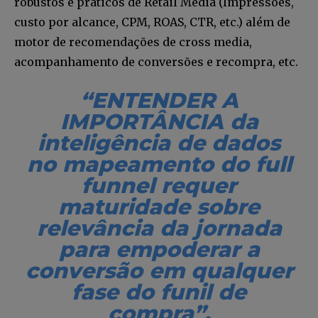
robustos e práticos de Retail Media (Impressões,
nossa newsletter.
custo por alcance, CPM, ROAS, CTR, etc.) além de
motor de recomendações de cross media,
Seja um assinante e desfrute de leitura ilimitada de artigos e
tenha acesso a conteúdos exclusivos.
acompanhamento de conversões e recompra, etc.
“ENTENDER A
IMPORTÂNCIA da
inteligência de dados
INSCREVA-SE
no mapeamento do full
funnel requer
Li e aceito a
Política de Privacidade
.
maturidade sobre
relevância da jornada
para empoderar a
12,345
5,678
12,345
Fãs
Seguidores
Seguidores
conversão em qualquer
fase do funil de
compra”.