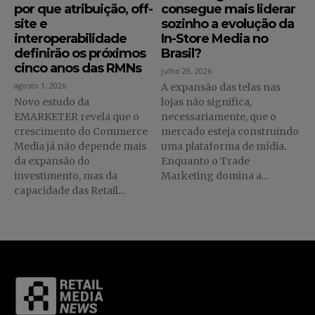
por que atribuição, off-
consegue mais liderar
site e
sozinho a evolução da
interoperabilidade
In-Store Media no
definirão os próximos
Brasil?
cinco anos das RMNs
julho 29, 2026
agosto 1, 2026
A expansão das telas nas
Novo estudo da
lojas não significa,
EMARKETER revela que o
necessariamente, que o
crescimento do Commerce
mercado esteja construindo
Media já não depende mais
uma plataforma de mídia.
da expansão do
Enquanto o Trade
investimento, mas da
Marketing domina a...
capacidade das Retail...