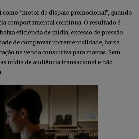
RM como “motor de disparo promocional”, quando
cia comportamental contínua. O resultado é
aixa eficiência de mídia, excesso de pressão
ldade de comprovar incrementalidade, baixa
5,678
ticação na venda consultiva para marcas. Sem
Seguidores
as mídia de audiência transacional e não
.