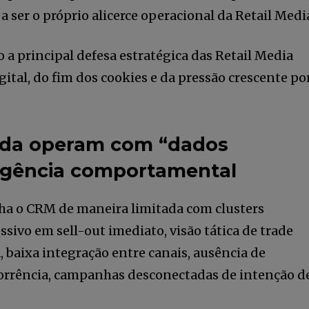
 ser o próprio alicerce operacional da Retail Medi
o a principal defesa estratégica das Retail Media
tal, do fim dos cookies e da pressão crescente po
nda operam com “dados
ligência comportamental
lha o CRM de maneira limitada com clusters
tail Media
ssivo em sell-out imediato, visão tática de trade
o nossa
 baixa integração entre canais, ausência de
corrência, campanhas desconectadas de intenção d
eitura ilimitada de artigos e tenha
Li e aceito a
Pol