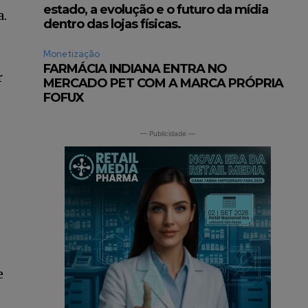
estado, a evolução e o futuro da mídia
a.
dentro das lojas físicas.
Monetização
FARMÁCIA INDIANA ENTRA NO
r
MERCADO PET COM A MARCA PRÓPRIA
FOFUX
— Publicidade —
INSCREVA-SE
e
ítica de Privacidade
.