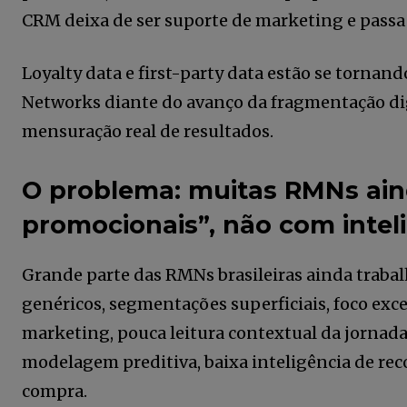
CRM deixa de ser suporte de marketing e passa a
Loyalty data e first-party data estão se tornand
Networks diante do avanço da fragmentação digi
mensuração real de resultados.
O problema: muitas RMNs ai
promocionais”, não com inte
Faça parte da
Grande parte das RMNs brasileiras ainda traba
Comunidade Re
genéricos, segmentações superficiais, foco exce
News assinand
marketing, pouca leitura contextual da jornada,
newsletter.
modelagem preditiva, baixa inteligência de re
compra.
Seja um assinante e desfrute de l