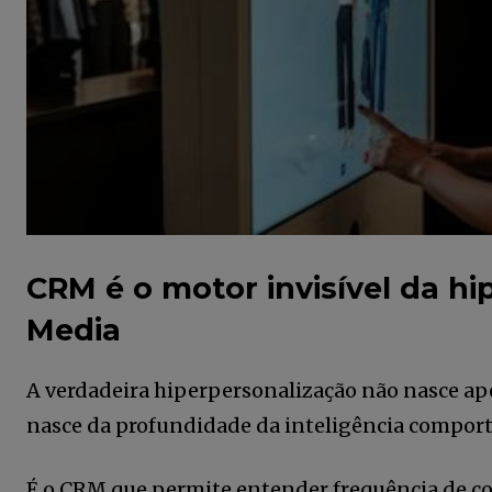
CRM é o motor invisível da hi
Media
A verdadeira hiperpersonalização não nasce ape
nasce da profundidade da inteligência compor
É o CRM que permite entender frequência de co