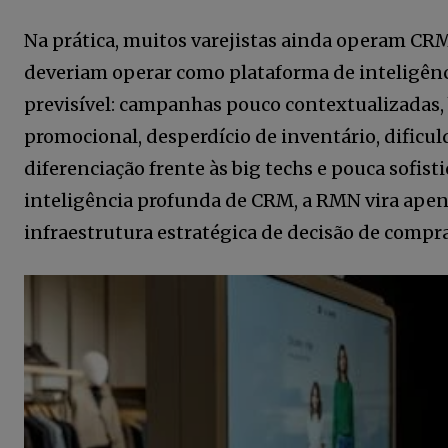
acesso a conteúdos exclusivos.
Na prática, muitos varejistas ainda operam C
deveriam operar como plataforma de inteligên
previsível: campanhas pouco contextualizadas, b
promocional, desperdício de inventário, dificu
12,345
diferenciação frente às big techs e pouca sofis
Fãs
inteligência profunda de CRM, a RMN vira apen
infraestrutura estratégica de decisão de compra