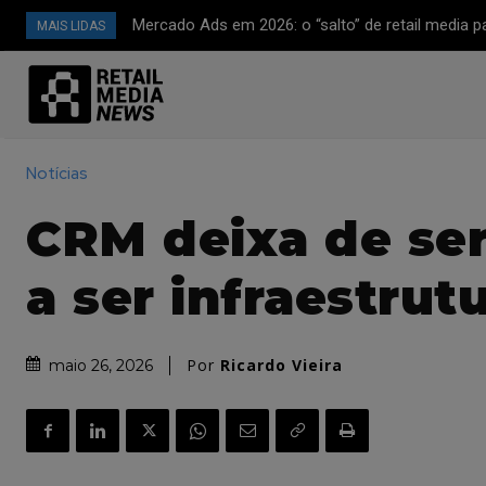
Mercado Ads em 2026: o “salto” de retail media 
MAIS LIDAS
plataforma de mídia full-funnel (CTV, off-site e
avançada)
Notícias
CRM deixa de ser
a ser infraestrut
Por
Ricardo Vieira
maio 26, 2026