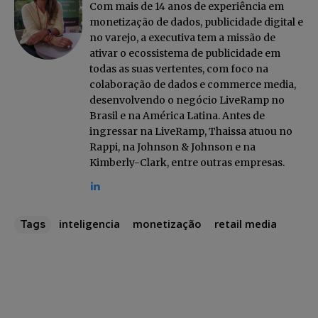
Com mais de 14 anos de experiência em
Faça parte da Comunidade
monetização de dados, publicidade digital e
Retail Media News assinando
no varejo, a executiva tem a missão de
nossa newsletter.
ativar o ecossistema de publicidade em
todas as suas vertentes, com foco na
Seja um assinante e desfrute de leitura ilimitada de artigos e
colaboração de dados e commerce media,
tenha acesso a conteúdos exclusivos.
desenvolvendo o negócio LiveRamp no
Brasil e na América Latina. Antes de
ingressar na LiveRamp, Thaissa atuou no
Rappi, na Johnson & Johnson e na
Kimberly-Clark, entre outras empresas.
INSCREVA-SE
inteligencia
monetização
retail media
Tags
Li e aceito a
Política de Privacidade
.
12,345
5,678
12,345
Fãs
Seguidores
Seguidores