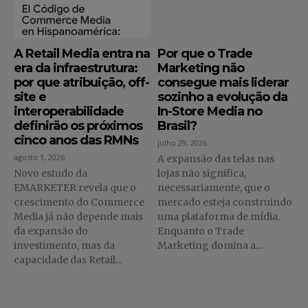
A Retail Media entra na
Por que o Trade
era da infraestrutura:
Marketing não
por que atribuição, off-
consegue mais liderar
site e
sozinho a evolução da
interoperabilidade
In-Store Media no
definirão os próximos
Brasil?
cinco anos das RMNs
julho 29, 2026
agosto 1, 2026
A expansão das telas nas
Novo estudo da
lojas não significa,
EMARKETER revela que o
necessariamente, que o
crescimento do Commerce
mercado esteja construindo
Media já não depende mais
uma plataforma de mídia.
da expansão do
Enquanto o Trade
investimento, mas da
Marketing domina a...
capacidade das Retail...