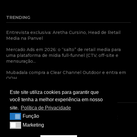
TRENDING
Entrevista exclusiva: Aretha Cursino, Head de Retail
Media na Panvel
Mercado Ads em 2026: o “salto” de retail media para
uma plataforma de mídia full-funnel (CTV, off-site e
mensuração...
Mubadala compra a Clear Channel Outdoor e entra em
OOH
Este site utiliza cookies para garantir que
você tenha a melhor experiência em nosso
site.
Política de Privacidade
Função
Função
TERMOS E CONDIÇÕES
POLÍTICA DE PRIVACIDADE
Marketing
Marketing
CONDIÇÕES COMERCIAIS