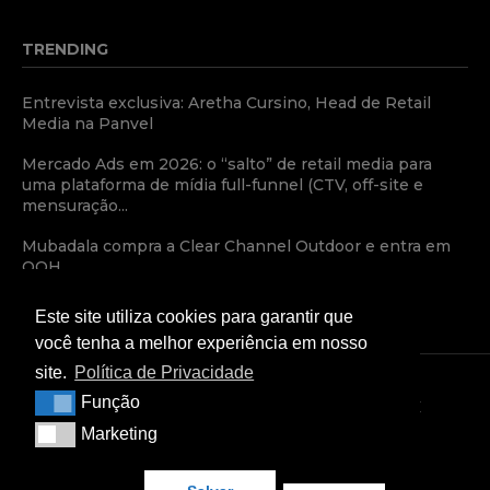
TRENDING
Entrevista exclusiva: Aretha Cursino, Head de Retail
Media na Panvel
Mercado Ads em 2026: o “salto” de retail media para
uma plataforma de mídia full-funnel (CTV, off-site e
mensuração...
Mubadala compra a Clear Channel Outdoor e entra em
OOH
Este site utiliza cookies para garantir que
você tenha a melhor experiência em nosso
site.
Política de Privacidade
Função
Função
TERMOS E CONDIÇÕES
POLÍTICA DE PRIVACIDADE
Marketing
Marketing
CONDIÇÕES COMERCIAIS
Copyright © 2024 — Retail Media News