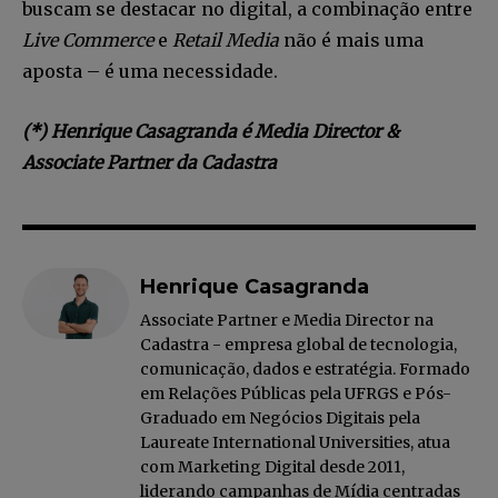
buscam se destacar no digital, a combinação entre
INSCREVA-SE
Live Commerce
e
Retail Media
não é mais uma
aposta – é uma necessidade.
Li e aceito a
Política de Privacidade
.
(*) Henrique Casagranda é Media Director &
Associate Partner da Cadastra
12,345
5,678
12,345
Fãs
Seguidores
Seguidores
Henrique Casagranda
Associate Partner e Media Director na
Cadastra - empresa global de tecnologia,
comunicação, dados e estratégia. Formado
em Relações Públicas pela UFRGS e Pós-
Graduado em Negócios Digitais pela
Laureate International Universities, atua
com Marketing Digital desde 2011,
liderando campanhas de Mídia centradas