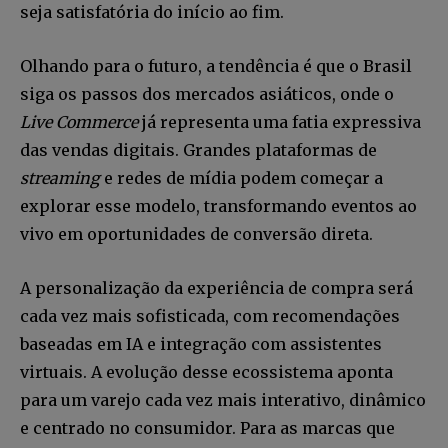
seja satisfatória do início ao fim.
Olhando para o futuro, a tendência é que o Brasil
siga os passos dos mercados asiáticos, onde o
Live Commerce
já representa uma fatia expressiva
das vendas digitais. Grandes plataformas de
streaming
e redes de mídia podem começar a
explorar esse modelo, transformando eventos ao
Faça parte da Comunidade
vivo em oportunidades de conversão direta.
Retail Media News assinando
nossa newsletter.
A personalização da experiência de compra será
cada vez mais sofisticada, com recomendações
Seja um assinante e desfrute de leitura ilimitada de artigos e
baseadas em IA e integração com assistentes
tenha acesso a conteúdos exclusivos.
virtuais. A evolução desse ecossistema aponta
para um varejo cada vez mais interativo, dinâmico
e centrado no consumidor. Para as marcas que