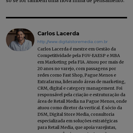
só se for também uma nova linha de pensamento.
Carlos Lacerda
http://www.digitalstoremedia.com.br
Carlos Lacerda é mestre em Gestão da
Faça parte da Comunidade
Competitividade pela FGV-EAESP e MBA
Retail Media News assinando
em Marketing pela FIA. Atuou por mais de
nossa newsletter.
20 anos no varejo, com passagens por
redes como Fast Shop, Pague Menos e
Seja um assinante e desfrute de leitura ilimitada de artigos e
Extrafarma, liderando áreas de marketing,
tenha acesso a conteúdos exclusivos.
CRM, digital e category management. Foi
responsável pela criação e estruturação da
área de Retail Media na Pague Menos, onde
atuou como diretor da vertical. É sócio da
DSM, Digital Store Media, consultoria
especializada em soluções estratégicas
INSCREVA-SE
para Retail Media, que apoia varejistas,