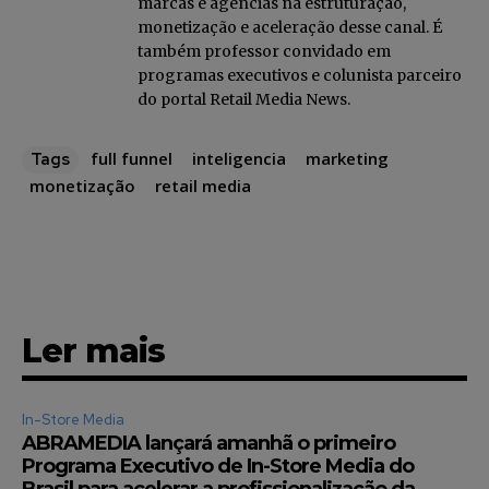
marcas e agências na estruturação,
Li e aceito a
Política de Privacidade
.
monetização e aceleração desse canal. É
também professor convidado em
programas executivos e colunista parceiro
do portal Retail Media News.
12,345
5,678
12,345
Fãs
Seguidores
Seguidores
full funnel
inteligencia
marketing
Tags
monetização
retail media
Ler mais
In-Store Media
ABRAMEDIA lançará amanhã o primeiro
Programa Executivo de In-Store Media do
Brasil para acelerar a profissionalização da