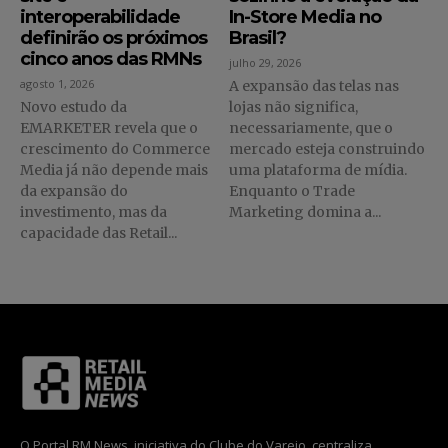
interoperabilidade
In-Store Media no
definirão os próximos
Brasil?
cinco anos das RMNs
julho 29, 2026
agosto 1, 2026
A expansão das telas nas
Novo estudo da
lojas não significa,
EMARKETER revela que o
necessariamente, que o
crescimento do Commerce
mercado esteja construindo
Media já não depende mais
uma plataforma de mídia.
da expansão do
Enquanto o Trade
investimento, mas da
Marketing domina a...
capacidade das Retail...
O Portal RM News, iniciativa do Clube do Varejo, centraliza