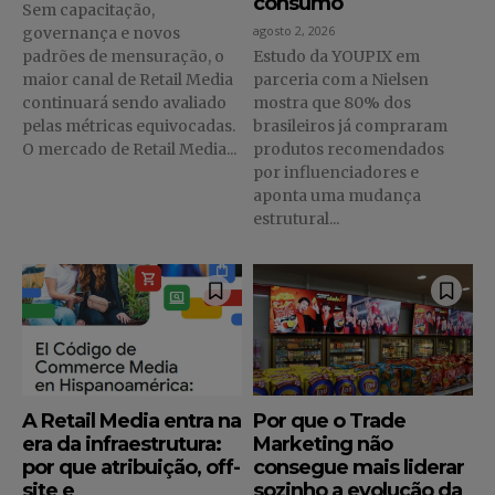
consumo
Sem capacitação,
agosto 2, 2026
governança e novos
padrões de mensuração, o
Estudo da YOUPIX em
maior canal de Retail Media
parceria com a Nielsen
continuará sendo avaliado
mostra que 80% dos
pelas métricas equivocadas.
brasileiros já compraram
O mercado de Retail Media...
produtos recomendados
por influenciadores e
aponta uma mudança
estrutural...
A Retail Media entra na
Por que o Trade
era da infraestrutura:
Marketing não
por que atribuição, off-
consegue mais liderar
site e
sozinho a evolução da